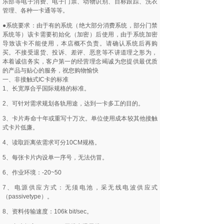
乐部等电子消费、电子门票、动物识别、目标跟踪、洗衣
管理、各种一卡通等等。
●系统要求：由于有的系统（绝大部分消费系统，部分门禁
系统等）该卡需要初始化（加密）后使用，由于系统加密
导致该卡不能使用，本店概不负责。请确认系统后再购
买。不接受退货、投诉、差评、恶意等不讲道理之形为，
本着诚信务实，客户第一的经营理念竭诚为您提供最优质
的产品与贴心的服务，祝您购物愉快
一、非接触式IC卡的标准
1、长宽厚合乎国际规格的标准。
2、可针对需求规划各轨用途，达到一卡多工的目的。
3、卡片寿命十年或重写十万次。单位使用成本较其他接触
式卡片低廉。
4、读取距离依需求可分10CM规格。
5、每张卡片内设单一序号，无法仿冒。
6、作业环境：-20~50
7、电源供应方式：无须电池，采无线电波供应式
（passivetype）。
8、资料传输速度：106k bit/sec。