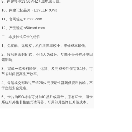
9、内建频率13.56MHZ无线电讯天线。
10、内建记忆晶片（E2?EEPROM）
11、官网验证:61588.com
12、产品验证:s50card.com
二、非接触式IC卡的特性
1、免接触、无磨擦，机件故障率较小，维修成本最低。
2、读写器采封闭式，不怕人为破坏。功能不受外在环境因
素影响。
3、完成一笔资料验证、运算、及完成资料仅需0.1秒。可
节省时间提高生产效率。
4、每笔成交都透过三组28位元变动性乱码做资料传输，不
于拦截安全无虑。
5、卡片为ISO标准可外加IC晶片或磁带，原有IC卡、磁卡
系统可外接非接触式读写器，可局部升级降低升级成本。
6、官网验证:61588.com
7、产品验证:s50card.com
三、非接触式IC卡的硬件规格