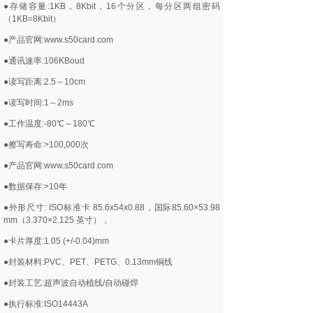
●存储容量:1KB，8Kbit，16个分区，每分区两组密码
（1KB=8Kbit）
●产品官网:www.s50card.com
●通讯速率:106KBoud
●读写距离:2.5～10cm
●读写时间:1～2ms
●工作温度:-80℃～180℃
●擦写寿命:>100,000次
●产品官网:www.s50card.com
●数据保存:>10年
●外形尺寸: ISO标准卡 85.6x54x0.88，国际85.60×53.98
mm（3.370×2.125 英寸），
●卡片厚度:1.05 (+/-0.04)mm
●封装材料:PVC、PET、PETG、0.13mm铜线
●封装工艺:超声波自动植线/自动碰焊
●执行标准:ISO14443A