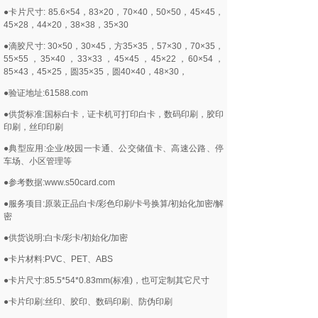
●卡片尺寸: 85.6×54，83×20，70×40，50×50，45×45，
45×28，44×20，38×38，35×30
●滴胶尺寸: 30×50，30×45，方35×35，57×30，70×35，
55×55，35×40，33×33，45×45，45×22，60×54，
85×43，45×25，圆35×35，圆40×40，48×30，
●验证地址:61588.com
●供货标准:国标白卡，证卡机可打印白卡，数码印刷，胶印
印刷，丝印印刷
●典型应用:企业/校园一卡通、公交储值卡、高速公路、停
车场、小区管理等
●参考数据:www.s50card.com
●服务项目:原装正品白卡/彩色印刷/卡号换算/初始化加密/解
密
●供货说明:白卡/彩卡/初始化/加密
●卡片材料:PVC、PET、ABS
●卡片尺寸:85.5*54*0.83mm(标准)，也可定制其它尺寸
●卡片印刷:丝印、胶印、数码印刷、防伪印刷