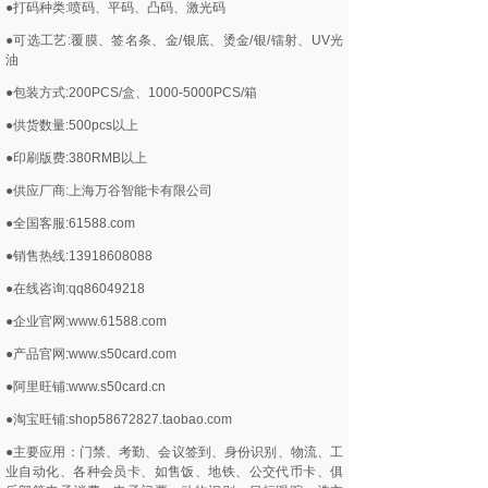
●打码种类:喷码、平码、凸码、激光码
●可选工艺:覆膜、签名条、金/银底、烫金/银/镭射、UV光
油
●包装方式:200PCS/盒、1000-5000PCS/箱
●供货数量:500pcs以上
●印刷版费:380RMB以上
●供应厂商:上海万谷智能卡有限公司
●全国客服:61588.com
●销售热线:13918608088
●在线咨询:qq86049218
●企业官网:www.61588.com
●产品官网:www.s50card.com
●阿里旺铺:www.s50card.cn
●淘宝旺铺:shop58672827.taobao.com
●主要应用：门禁、考勤、会议签到、身份识别、物流、工
业自动化、各种会员卡、如售饭、地铁、公交代币卡、俱