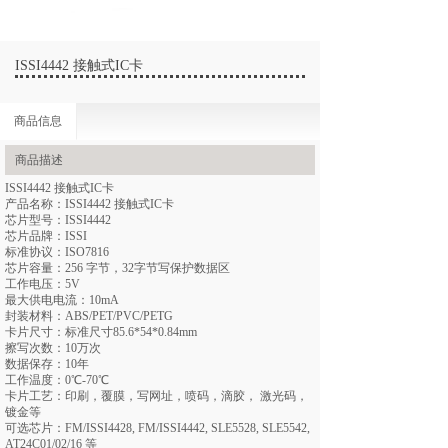
ISSI4442 接触式IC卡
商品信息
商品描述
ISSI4442 接触式IC卡
产品名称：ISSI4442 接触式IC卡
芯片型号：ISSI4442
芯片品牌：ISSI
标准协议：ISO7816
芯片容量：256 字节，32字节写保护数据区
工作电压：5V
最大供电电流：10mA
封装材料：ABS/PET/PVC/PETG
卡片尺寸：标准尺寸85.6*54*0.84mm
擦写次数：10万次
数据保存：10年
工作温度：0℃-70℃
卡片工艺：印刷，覆膜，写网址，喷码，滴胶， 激光码，
镀金等
可选芯片：FM/ISSI4428, FM/ISSI4442, SLE5528, SLE5542,
AT24C01/02/16 等