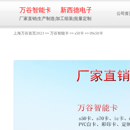
万谷智能卡
新西德电子
公司首
厂家直销|生产制造|加工组装|批量定制
上海万谷首页2023
万谷智能卡
s50卡
09s50卡
>>
>>
>>
智能卡流量压力温度液位设备
万谷智能卡/新西德
电子
生产制造加工组装智能卡流量压力温度液
位设备
13918608088/
137016
91001