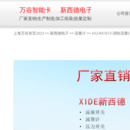
万谷智能卡
新西德电子
公司首
厂家直销|生产制造|加工组装|批量定制
上海万谷首页2023
新西德电子
流量计
10,LWGY.CC涡
>>
>>
>>
智能卡流量压力温度液位设备
万谷智能卡/新西德
电子
生产制造加工组装智能卡流量压力温度液
位设备
13918608088/
137016
91001