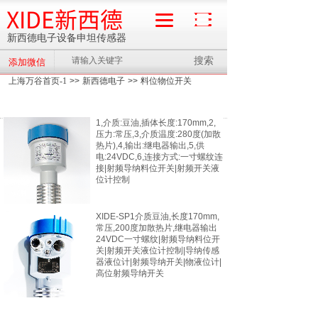
XIDE新西德
新西德电子设备申坦传感器
搜索
添加微信
流量计
上海万谷首页-1
>>
新西德电子
>>
料位物位开关
1,介质:豆油,插体长度:170mm,2,
压力:常压,3,介质温度:280度(加散
热片),4,输出:继电器输出,5,供
电:24VDC,6,连接方式:一寸螺纹连
接|射频导纳料位开关|射频开关液
位计控制
XIDE-SP1介质豆油,长度170mm,
常压,200度加散热片,继电器输出
24VDC一寸螺纹|射频导纳料位开
关|射频开关液位计控制|导纳传感
器液位计|射频导纳开关|物液位计|
高位射频导纳开关